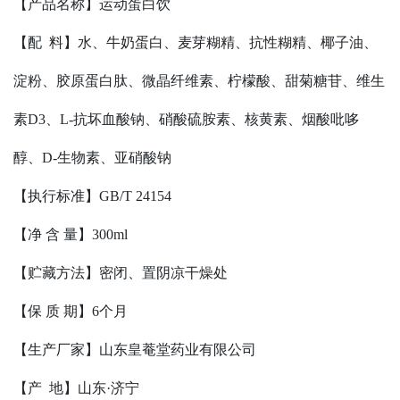
【产品名称】
运动蛋白饮
【配
料】水、
牛奶蛋白
、
麦芽糊精
、
抗性糊精
、
椰子油
、
淀粉
、
胶原蛋白肽
、
微晶纤维素
、
柠檬酸、甜菊糖苷、维生
素
D3、L-抗坏血酸钠、硝酸硫胺素、核黄素、烟酸吡哆
醇、D-生物素、亚硝酸钠
【执行标准】
GB/T
24154
【净 含 量】300ml
【贮藏方法】密闭、置阴凉干燥处
【保
质
期】
6
个月
【生产厂家】山东皇菴堂药业有限公司
【产
地】山东·济宁