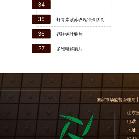
34
35
虾青素紫苏玫瑰特殊膳食
36
钙镁钾叶酸片
37
多维电解质片
国家市场监督管理局
山东皇
电话：0
地址
网 址