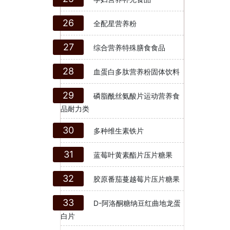
26
全配星营养粉
27
综合营养特殊膳食食品
28
血蛋白多肽营养粉固体饮料
29
磷脂酰丝氨酸片运动营养食
品耐力类
30
多种维生素铁片
31
蓝莓叶黄素酯片压片糖果
32
胶原番茄蔓越莓片压片糖果
33
D-阿洛酮糖纳豆红曲地龙蛋
白片