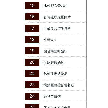
15
多维配方营养粉
16
虾青素胶原蛋白片
17
叶酸复合维生素片
18
生素C片
19
复合果蔬叶酸粉
20
牡蛎锌镁硒片
22
铁维生素族饮品
23
乳清蛋白综合营养粉
24
运动蛋白饮
25
孕妇营养补充食品