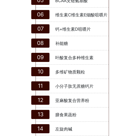
05
BCAA支链氨基酸
06
维生素C维生素E烟酸咀嚼片
07
钙+维生素D咀嚼片
08
补能糖
09
叶酸复合多种维生素
10
多维矿物质颗粒
11
小分子肽无蔗糖钙片
12
亚麻酸复合营养粉
13
膳食果蔬粉
14
左旋肉碱