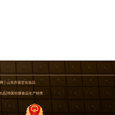
网
|
山东庆葆堂化妆品
体饮品|特医特膳食品生产销售