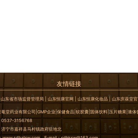
友情链接
|
山东省市场监督管理局
|
山东恒康官网
|
山东恒康化妆品
|
山东庆葆堂官
菴堂药业有限公司|GMP企业|保健食品|软胶囊|固体饮料|压片糖果|液
537-3156768
：济宁市嘉祥县马村镇政府驻地北
：
www.sdhatsw.com
E-mail：sdhksw@163.com