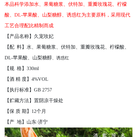
本品科学添加水、果葡糖浆、伏特加、重瓣玫瑰花、柠檬
酸、DL-苹果酸、山梨糖醇、诱惑红为主要原料，采用现代
工艺合理配比精制而成
【产品名称】久宠玫妃
【配
料】水、果葡糖浆、伏特加、重瓣玫瑰花、柠檬酸、
DL-苹果酸、山梨糖醇
、诱惑红
【规
格】330ml
【酒 精 度】4%VOL
【执行标准】GB 2757
【贮藏方法】置阴凉干燥处
【保 质 期】12个月
【产 地】山东·济宁