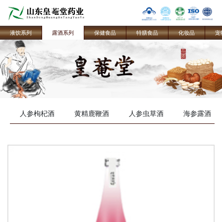
液饮系列
露酒系列
保健食品
特膳食品
化妆品
宠
人参枸杞酒
黄精鹿鞭酒
人参虫草酒
海参露酒